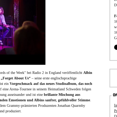
D
F
1
w
1
G
rds of the Week“ bei Radio 2 in England veröffentlicht
Albin
„Forget About Us“
– seine erste englischsprachige
ist ein
Vorgeschmack auf das neues Studioalbum, das noch
 eine Arena-Tournee in seinem Heimatland Schweden folgen
nung auseinander und ist eine
brillante Mischung aus
OF
nden Emotionen und Albins sanfter, gefühlvoller Stimme
.
I
 dem Grammy-prämierten Produzenten Jonathan Quarmby
P
und produziert.
D