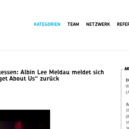
KATEGORIEN
TEAM
NETZWERK
REFE
A
essen: Albin Lee Meldau meldet sich
get About Us“ zurück
D
0
(
J
1
(
1
2