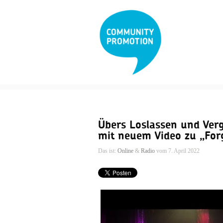
Übers Loslassen und Verg
mit neuem Video zu „For
Das ist:
Online
&
Radio
vom 7. April 2022