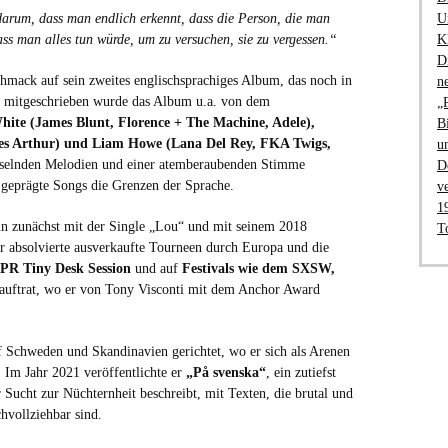
arum, dass man endlich erkennt, dass die Person, die man
U
ass man alles tun würde, um zu versuchen, sie zu vergessen.“
K
D
chmack auf sein zweites englischsprachiges Album, das noch in
n
nd mitgeschrieben wurde das Album u.a. von dem
„
White (James Blunt, Florence + The Machine, Adele),
B
s Arthur) und Liam Howe (Lana Del Rey, FKA Twigs,
u
esselnden Melodien und einer atemberaubenden Stimme
D
 geprägte Songs die Grenzen der Sprache.
v
1
in zunächst mit der Single „Lou“ und mit seinem 2018
T
Er absolvierte ausverkaufte Tourneen durch Europa und die
PR Tiny Desk Session
und
auf
Festivals wie dem SXSW,
auftrat, wo er von Tony Visconti mit dem Anchor Award
 Schweden und Skandinavien gerichtet, wo er sich als Arenen
t. Im Jahr 2021 veröffentlichte er
„På svenska“
, ein zutiefst
Sucht zur Nüchternheit beschreibt, mit Texten, die brutal und
hvollziehbar sind.