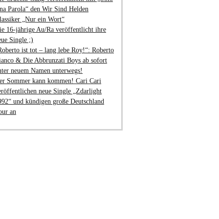
na Parola“ den Wir Sind Helden
lassiker „Nur ein Wort“
ie 16-jährige Au/Ra veröffentlicht ihre
eue Single ;)
Roberto ist tot – lang lebe Roy!“: Roberto
ianco & Die Abbrunzati Boys ab sofort
nter neuem Namen unterwegs!
er Sommer kann kommen! Cari Cari
eröffentlichen neue Single „Zdarlight
992“ und kündigen große Deutschland
our an