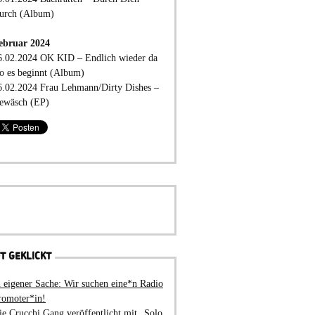
urch (Album)
ebruar 2024
6.02.2024 OK KID – Endlich wieder da
o es beginnt (Album)
6.02.2024 Frau Lehmann/Dirty Dishes –
ewäsch (EP)
T GEKLICKT
n eigener Sache: Wir suchen eine*n Radio
romoter*in!
ie Crucchi Gang veröffentlicht mit „Solo