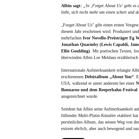
Albin sagt:
„In ‚Forget About Us‘ geht es d
liebt, sich nicht mehr um einen schert und d
„Forget About Us“ gibt einen ersten Vorges
diesem Jahr erscheinen wird. Produziert u
mehrfachen
Ivor Novello-Preisträger Eg 
Jonathan Quarmby (Lewis Capaldi, Jame
Ellie Goulding)
. Mit poetischen Texten, f
überwinden Albin Lee Meldaus erzählerisch
Internationale Aufmerksamkeit erlangte Alb
erschienenen
Debütalbum „About You“
. 
USA, während er unter anderem bei einer
N
Bonnaroo und dem Reeperbahn-Festival
ausgezeichnet wurde.
Seitdem hat Albin seine Aufmerksamkeit auf
füllender Multi-Platin-Künstler etabliert ha
persönliches Album, das seinen Weg von der 
extrem ehrlich, aber auch bewegend und nac