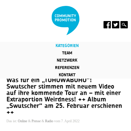
KATEGORIEN
TEAM
NETZWERK
REFERENZEN
KONTAKT
Was für ein „TOHUWABOHU“!
Swutscher stimmen mit neuem Video
auf ihre kommende Tour an – mit einer
Extraportion Weirdness! ++ Album
„Swutscher“ am 25. Februar erschienen
++
Das ist:
Online
&
Presse
&
Radio
vom 7. April 2022