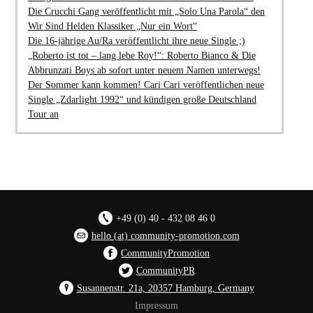
Die Crucchi Gang veröffentlicht mit „Solo Una Parola“ den
Wir Sind Helden Klassiker „Nur ein Wort“
Die 16-jährige Au/Ra veröffentlicht ihre neue Single ;)
„Roberto ist tot – lang lebe Roy!“: Roberto Bianco & Die
Abbrunzati Boys ab sofort unter neuem Namen unterwegs!
Der Sommer kann kommen! Cari Cari veröffentlichen neue
Single „Zdarlight 1992“ und kündigen große Deutschland
Tour an
+49 (0) 40 - 432 08 46 0
hello (at) community-promotion.com
CommunityPromotion
CommunityPR
Susannenstr. 21a, 20357 Hamburg, Germany
Impressum