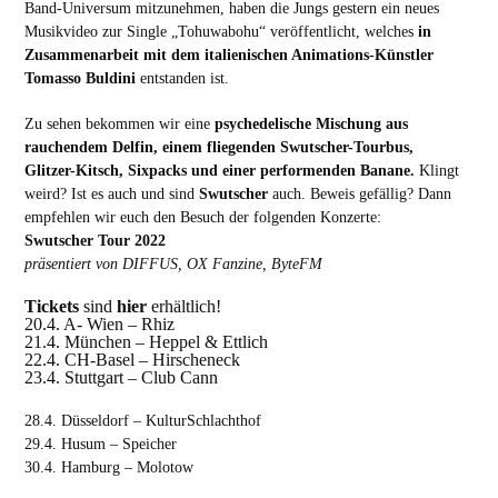
Band-Universum mitzunehmen, haben die Jungs gestern ein
neues
Musikvideo zur Single „Tohuwabohu“
veröffentlicht, welches
in
Zusammenarbeit mit dem italienischen Animations-Künstler
Tomasso Buldini
entstanden ist.
Zu sehen bekommen wir eine
psychedelische Mischung aus
rauchendem Delfin, einem fliegenden Swutscher-Tourbus,
Glitzer-Kitsch, Sixpacks und einer performenden Banane.
Klingt
weird? Ist es auch und sind
Swutscher
auch. Beweis gefällig? Dann
empfehlen wir euch den Besuch der folgenden Konzerte:
Swutscher Tour 2022
präsentiert von DIFFUS, OX Fanzine, ByteFM
Tickets
sind
hier
erhältlich!
20.4. A- Wien – Rhiz
21.4. München – Heppel & Ettlich
22.4. CH-Basel – Hirscheneck
23.4. Stuttgart – Club Cann
28.4. Düsseldorf – KulturSchlachthof
29.4. Husum – Speicher
30.4. Hamburg – Molotow